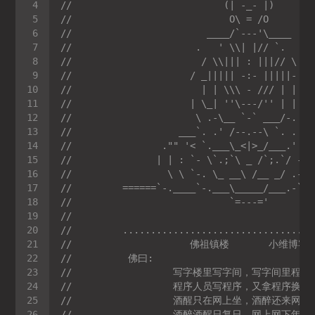
//                           (| -_- |)
//                            O\ = /O
//                        ____/`---'\____
//                      .   ' \\| |// `.
//                       / \\||| : |||// \
//                     / _||||| -:- |||||- \
//                       | | \\\ - /// | |
//                     | \_| ''\---/'' | |
//                      \ .-\__ `-` ___/-. /
//                   ___`. .' /--.--\ `. . __
//                ."" '< `.___\_<|>_/___.' >'
//               | | : `- \`.;`\ _ /`;.`/ - `
//                 \ \ `-. \_ __\ /__ _/ .-` 
//         ======`-.____`-.___\_____/___.-`__
//                            `=---='
//
//         ..................................
//                     佛祖镇楼       小维博客
//          佛曰:
//                  写字楼里写字间，写字间里程
//                  程序人员写程序，又拿程序换
//                  酒醒只在网上坐，酒醉还来网
//                  酒醉酒醒日复日，网上网下年