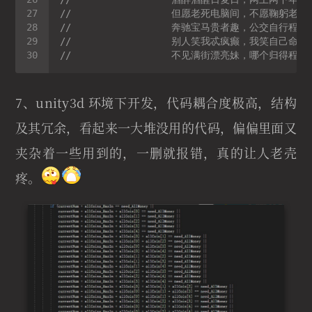
//                  但愿老死电脑间，不愿鞠躬老
//                  奔驰宝马贵者趣，公交自行程
//                  别人笑我忒疯癫，我笑自己命
//                  不见满街漂亮妹，哪个归得程
7、unity3d 环境下开发，代码耦合度极高，结构
及其冗余，看起来一大堆没用的代码，偏偏里面又
夹杂着一些用到的，一删就报错，真的让人老壳
疼。