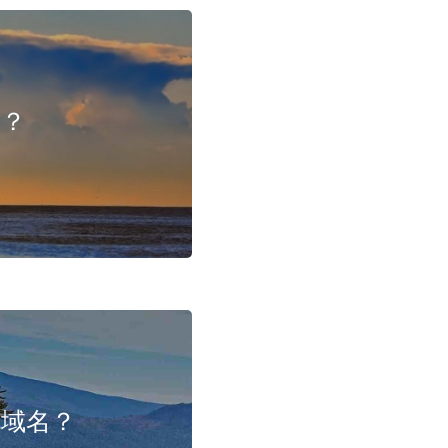
题？
死域名？