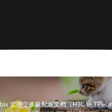
bbix 监控交换机配置文档（H3C \+ TP\-Li