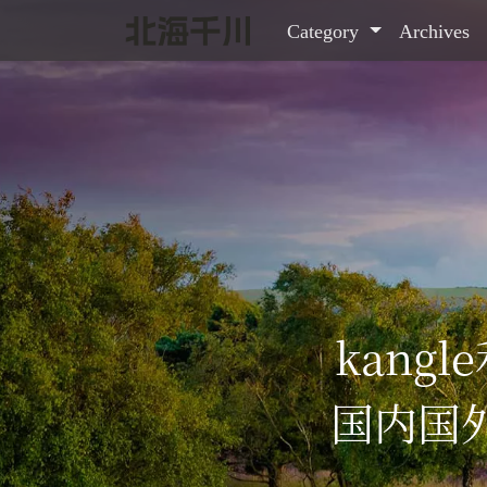
Category
Archives
kang
国内国