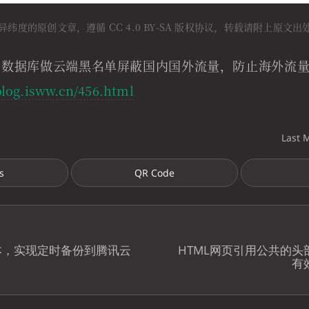
异纬度的原创文章，遵循 CC 4.0 BY-SA 版权协议，转载请附上原文
ipip 数据库做云端黑名单屏蔽国内国外流量，防止海外流量的
blog.isww.cn/456.html
Last 
s
QR Code
作脚本，实现定时备份到腾讯云
HTML网页引用公共的
有