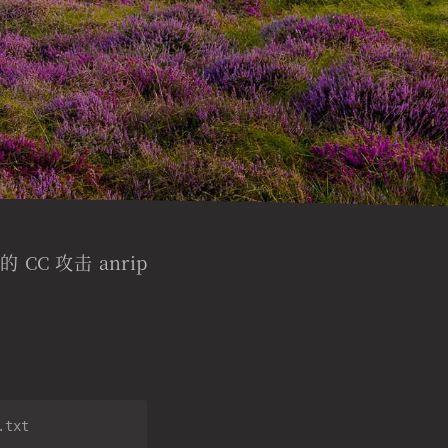
CC 攻击 anrip
.txt