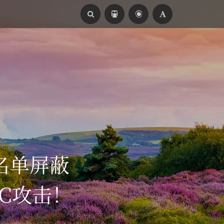
黑名单屏蔽
C攻击！