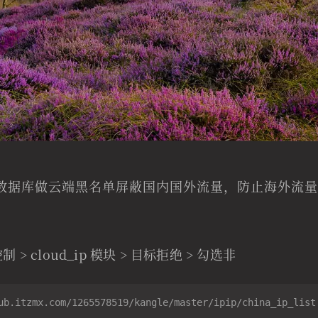
pip 数据库做云端黑名单屏蔽国内国外流量，防止海外流量的 
制 > cloud_ip 模块 > 目标拒绝 > 勾选非
ub.itzmx.com/1265578519/kangle/master/ipip/china_ip_list