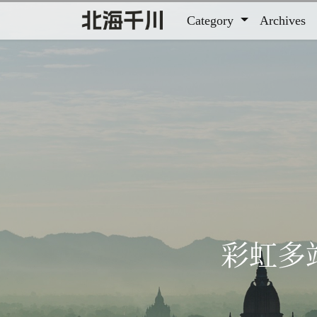
Category
Archives
彩虹多