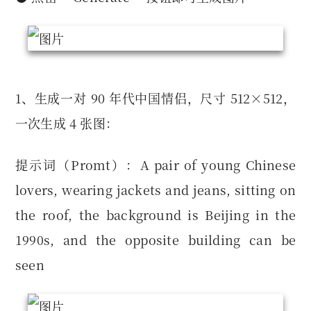
1、生成一对 90 年代中国情侣，尺寸 512×512，
一次生成 4 张图：
提示词（Promt）：A pair of young Chinese
lovers, wearing jackets and jeans, sitting on
the roof, the background is Beijing in the
1990s, and the opposite building can be
seen