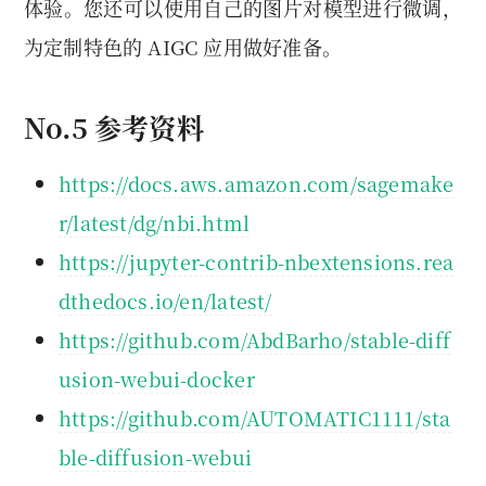
体验。您还可以使用自己的图片对模型进行微调，
为定制特色的 AIGC 应用做好准备。
No.5 参考资料
https://docs.aws.amazon.com/sagemake
r/latest/dg/nbi.html
https://jupyter-contrib-nbextensions.rea
dthedocs.io/en/latest/
https://github.com/AbdBarho/stable-diff
usion-webui-docker
https://github.com/AUTOMATIC1111/sta
ble-diffusion-webui