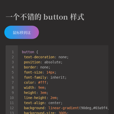
一个不错的 button 样式
鼠标移到这
button
text-decoration
position
border
font-size
: 
14px
font-family
color
: 
#fff
width
: 
9em
height
: 
3em
line-height
: 
2em
text-align
background
: 
linear-gradient
background-size
: 
300%