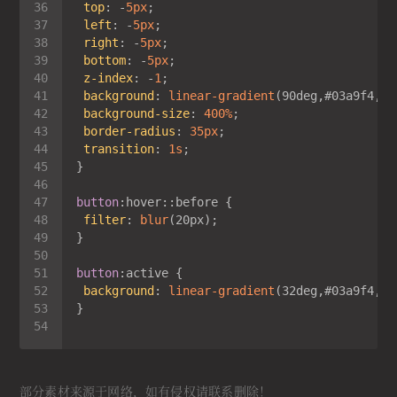
top
: -
5px
left
: -
5px
right
: -
5px
bottom
: -
5px
z-index
: -
1
background
: 
linear-gradient
background-size
: 
400%
border-radius
: 
35px
transition
: 
1s
button
:hover
::before
filter
: 
blur
button
:active
background
: 
linear-gradient
部分素材来源于网络，如有侵权请联系删除！