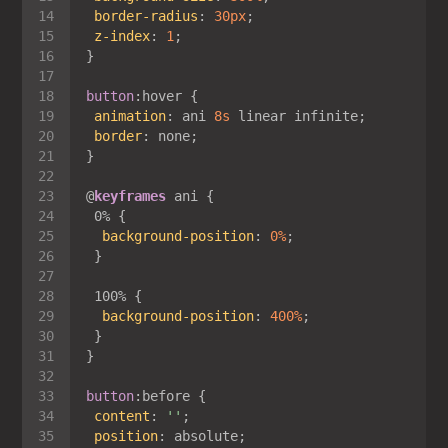
border-radius
: 
30px
z-index
: 
1
button
:hover
animation
: ani 
8s
border
@
keyframes
background-position
: 
0%
background-position
: 
400%
button
:before
content
: 
''
position