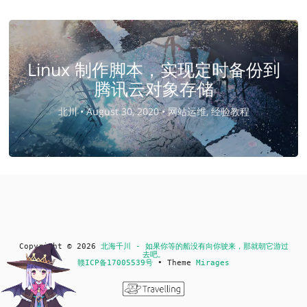
Linux 制作脚本，实现定时备份到
腾讯云对象存储
北川 •
August 30, 2020 •
网站运维, 经验教程
Copyright © 2026
北海千川 - 如果你等的船没有向你驶来，那就朝它游过
去吧。
赣ICP备17005539号
• Theme
Mirages